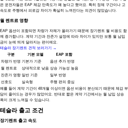
은 운전자들은 EAP 체감 만족도가 꽤 높다고 했어요. 특히 정체 구간이나 고
속도로 주행에서 피로감 차이가 확실히 느껴진다는 의견이 많았습니다.
월 렌트료 영향
EAP 옵션이 포함되면 차량가 자체가 올라가기 때문에 장기렌트 월 비용도 함
께 증가합니다. 계약 기간과 잔존가 설정에 따라 차이가 있지만 보통 월 납입
금이 눈에 띄게 달라지는 편이에요.
테슬라 장기렌트 견적 보러가기 →
구분
기본 모델
EAP 포함
차량가 반영
기본가 기준
옵션 추가 반영
월 렌트료
상대적으로 낮음
상승 가능성 높음
잔존가 영향
일반 기준
일부 반영
선호도
실속형
주행 편의 중심
예를 들어 계약 기간이 48개월 이상이면 옵션 비용이 분산되기 때문에 체감 부
담이 줄어드는 경우가 많았어요. 반대로 짧은 계약 기간에서는 월 납입 상승
폭이 크게 느껴질 수 있습니다.
테슬라 출고 조건
장기렌트 출고 속도