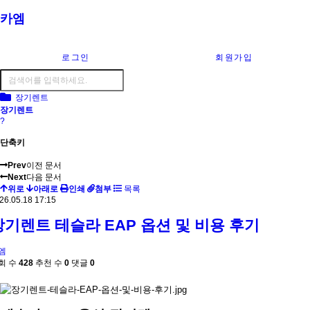
카엠
로그인
회원가입
장기렌트
장기렌트
?
단축키
Prev
이전 문서
Next
다음 문서
위로
아래로
인쇄
첨부
목록
26.05.18 17:15
장기렌트 테슬라 EAP 옵션 및 비용 후기
엠
회 수
428
추천 수
0
댓글
0