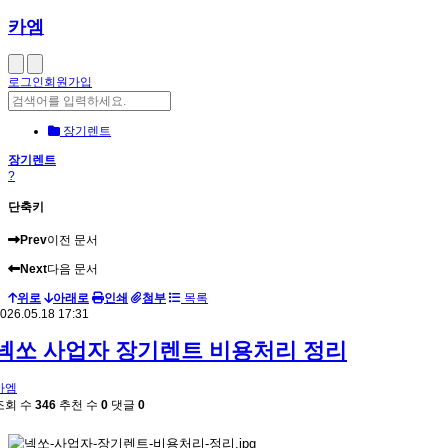
카엠
로그인
회원가입
장기렌트
장기렌트
?
단축키
Prev
이전 문서
Next
다음 문서
위로
아래로
인쇄
첨부
목록
026.05.18 17:31
넥쏘 사업자 장기렌트 비용처리 정리
카엠
조회 수
346
추천 수
0
댓글
0