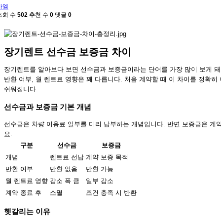
카엠
조회 수
502
추천 수
0
댓글
0
장기렌트 선수금 보증금 차이
장기렌트를 알아보다 보면 선수금과 보증금이라는 단어를 가장 많이 보게 돼요
반환 여부, 월 렌트료 영향은 꽤 다릅니다. 처음 계약할 때 이 차이를 정확
쉬워집니다.
선수금과 보증금 기본 개념
선수금은 차량 이용료 일부를 미리 납부하는 개념입니다. 반면 보증금은 계약
요.
구분
선수금
보증금
개념
렌트료 선납
계약 보증 목적
반환 여부
반환 없음
반환 가능
월 렌트료 영향
감소 폭 큼
일부 감소
계약 종료 후
소멸
조건 충족 시 반환
헷갈리는 이유