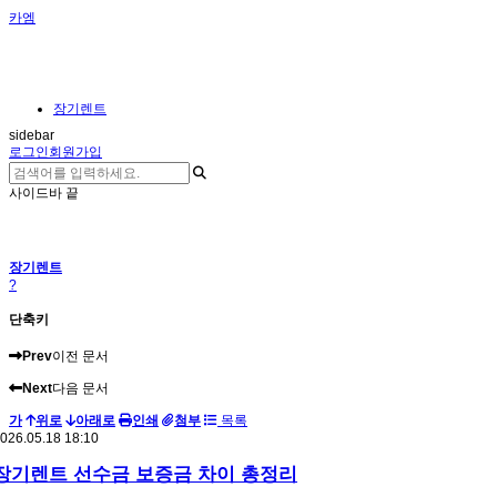
카엠
장기렌트
sidebar
로그인
회원가입
사이드바 끝
장기렌트
?
단축키
Prev
이전 문서
Next
다음 문서
가
위로
아래로
인쇄
첨부
목록
026.05.18 18:10
장기렌트 선수금 보증금 차이 총정리