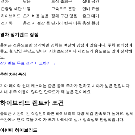
경차
낮음
도심 출퇴근
실내 공간
준중형 세단
보통
고속도로 혼합
연비 효율
하이브리드
초기 비용 높음
정체 구간 많음
출고 대기
전기차
충전 시 절감 큼
단거리 반복 이동
충전 환경
경차 장기렌트 장점
출퇴근 전용으로만 생각하면 경차는 여전히 강점이 많습니다. 주차 편의성이
좋고 월 납입 부담도 낮아서 사회초년생이나 세컨드카 용도로도 많이 선택해
요.
장기렌트 무료 견적 비교하기 →
추천 차량 특징
기아 레이와 현대 캐스퍼는 좁은 골목 주차가 편하고 시야가 넓은 편입니다.
시내 위주 이동이 많다면 만족도가 꽤 높은 편이에요.
하이브리드 렌트카 조건
출퇴근 시간이 긴 직장인이라면 하이브리드 차량 체감 만족도가 높아요. 정체
구간에서 연료 효율 차이가 크게 나타나고 실내 정숙성도 안정적입니다.
아반떼 하이브리드