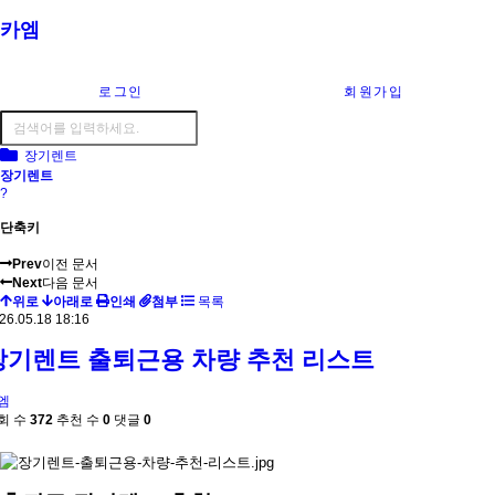
카엠
로그인
회원가입
장기렌트
장기렌트
?
단축키
Prev
이전 문서
Next
다음 문서
위로
아래로
인쇄
첨부
목록
26.05.18 18:16
장기렌트 출퇴근용 차량 추천 리스트
엠
회 수
372
추천 수
0
댓글
0