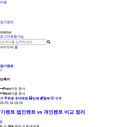
카엠
장기렌트
sidebar
로그인
회원가입
사이드바 끝
장기렌트
?
단축키
Prev
이전 문서
Next
다음 문서
가
위로
아래로
인쇄
첨부
목록
26.05.18 18:26
기렌트 법인렌트 vs 개인렌트 비교 정리
엠
회 수
364
추천 수
0
댓글
0