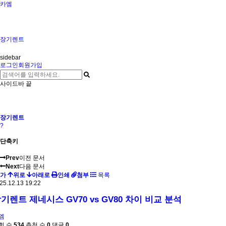
카엠
장기렌트
sidebar
로그인
회원가입
사이드바 끝
장기렌트
?
단축키
Prev
이전 문서
Next
다음 문서
가
위로
아래로
인쇄
첨부
목록
25.12.13 19:22
기렌트 제네시스 GV70 vs GV80 차이 비교 분석
엠
회 수
534
추천 수
0
댓글
0