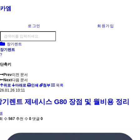
카엠
로그인
회원가입
장기렌트
장기렌트
?
단축키
Prev
이전 문서
Next
다음 문서
위로
아래로
인쇄
첨부
목록
26.01.26 10:11
장기렌트 제네시스 G80 장점 및 월비용 정리
엠
회 수
567
추천 수
0
댓글
0