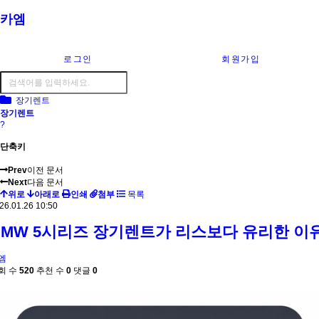
카엠
로그인
회원가입
장기렌트
장기렌트
?
단축키
Prev
이전 문서
Next
다음 문서
위로
아래로
인쇄
첨부
목록
26.01.26 10:50
BMW 5시리즈 장기렌트가 리스보다 유리한 이
엠
회 수
520
추천 수
0
댓글
0