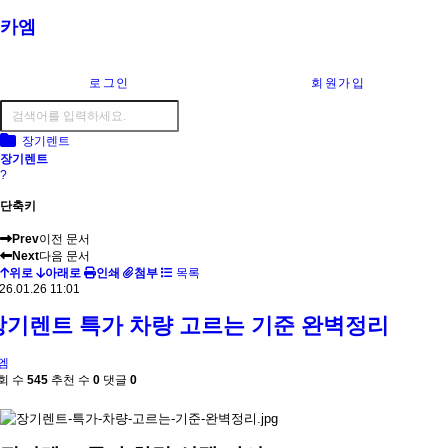
카엠
로그인
회원가입
장기렌트
장기렌트
?
단축키
Prev
이전 문서
Next
다음 문서
위로
아래로
인쇄
첨부
목록
26.01.26 11:01
장기렌트 특가 차량 고르는 기준 완벽정리
엠
회 수
545
추천 수
0
댓글
0