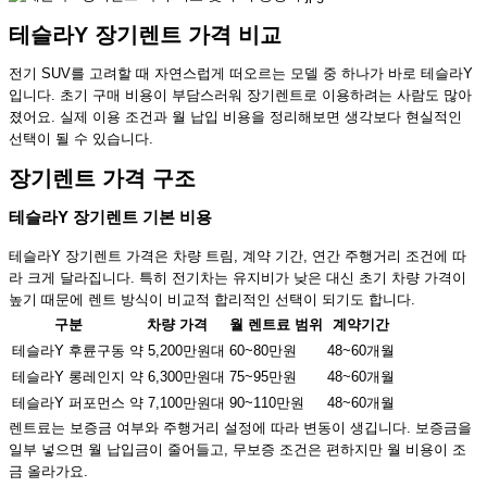
테슬라Y 장기렌트 가격 비교
전기 SUV를 고려할 때 자연스럽게 떠오르는 모델 중 하나가 바로 테슬라Y
입니다. 초기 구매 비용이 부담스러워 장기렌트로 이용하려는 사람도 많아
졌어요. 실제 이용 조건과 월 납입 비용을 정리해보면 생각보다 현실적인
선택이 될 수 있습니다.
장기렌트 가격 구조
테슬라Y 장기렌트 기본 비용
테슬라Y 장기렌트 가격은 차량 트림, 계약 기간, 연간 주행거리 조건에 따
라 크게 달라집니다. 특히 전기차는 유지비가 낮은 대신 초기 차량 가격이
높기 때문에 렌트 방식이 비교적 합리적인 선택이 되기도 합니다.
구분
차량 가격
월 렌트료 범위
계약기간
테슬라Y 후륜구동
약 5,200만원대
60~80만원
48~60개월
테슬라Y 롱레인지
약 6,300만원대
75~95만원
48~60개월
테슬라Y 퍼포먼스
약 7,100만원대
90~110만원
48~60개월
렌트료는 보증금 여부와 주행거리 설정에 따라 변동이 생깁니다. 보증금을
일부 넣으면 월 납입금이 줄어들고, 무보증 조건은 편하지만 월 비용이 조
금 올라가요.