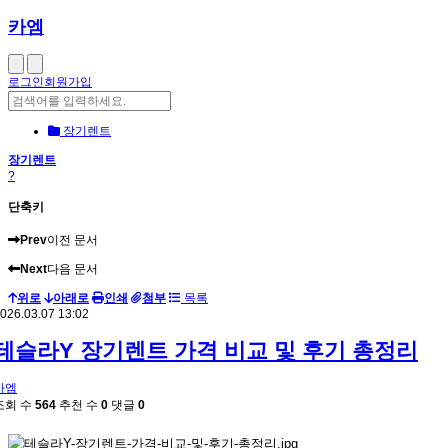
카엠
로그인
회원가입
장기렌트
장기렌트
?
단축키
Prev
이전 문서
Next
다음 문서
위로
아래로
인쇄
첨부
목록
026.03.07 13:02
테슬라Y 장기렌트 가격 비교 및 후기 총정리
카엠
조회 수
564
추천 수
0
댓글
0