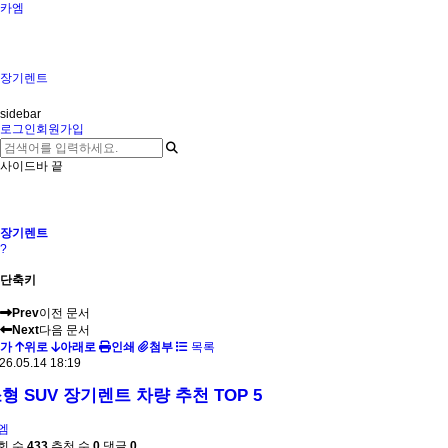
카엠
장기렌트
sidebar
로그인
회원가입
사이드바 끝
장기렌트
?
단축키
Prev
이전 문서
Next
다음 문서
가
위로
아래로
인쇄
첨부
목록
26.05.14 18:19
형 SUV 장기렌트 차량 추천 TOP 5
엠
회 수
433
추천 수
0
댓글
0