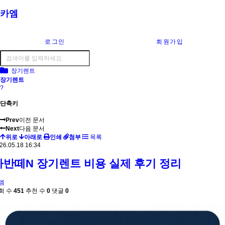
카엠
로그인
회원가입
장기렌트
장기렌트
?
단축키
Prev
이전 문서
Next
다음 문서
위로
아래로
인쇄
첨부
목록
26.05.18 16:34
아반떼N 장기렌트 비용 실제 후기 정리
엠
회 수
451
추천 수
0
댓글
0