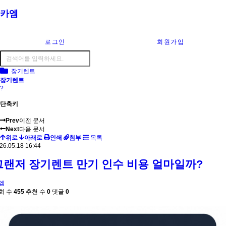
카엠
로그인
회원가입
장기렌트
장기렌트
?
단축키
Prev
이전 문서
Next
다음 문서
위로
아래로
인쇄
첨부
목록
26.05.18 16:44
그랜저 장기렌트 만기 인수 비용 얼마일까?
엠
회 수
455
추천 수
0
댓글
0