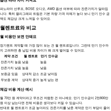
옵션 따라 차이 커져요
파노라마 선루프, BOSE 오디오, AWD 옵션 여부에 따라 잔존가치가 달라집
니다. 특히 캘리그래피 트림은 기본 차량 가격 자체가 높다 보니 만기 인수 금
액도 체감상 크게 느껴질 수 있어요.
월렌트료와 비교
월 비용만 보면 안돼요
장기렌트 계약할 때 가장 많이 보는 건 월 렌트료입니다. 그런데 만기 인수까
지 고려하면 총 납입 비용 차이가 꽤 크게 벌어질 수 있어요.
계약 조건
월 렌트료
만기 인수금
잔존가치 높음
낮음
높음
잔존가치 낮음
높음
낮음
보증금 있음
상대적 감소
조금 낮아짐
무보증 계약
상대적 증가
높게 남는 편
체감 비용 계산 예시
월 70만 원 계약이라고 무조건 저렴한 건 아니에요. 만기 인수금이 2천800만
원 이상 남는다면 전체 비용은 생각보다 커질 수 있습니다.
반대로 월 렌트료가 조금 높더라도 잔존가치를 낮춘 계약은 만기 부담이 줄어