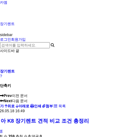
카엠
장기렌트
sidebar
로그인
회원가입
사이드바 끝
장기렌트
?
단축키
Prev
이전 문서
Next
다음 문서
가
위로
아래로
인쇄
첨부
목록
26.05.18 16:49
아 K8 장기렌트 견적 비교 조건 총정리
엠
회 수
359
추천 수
0
댓글
0