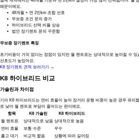
실제 계약에서는 48개월 기준과 연 2만km 설정이 가장 많이 선택됩니다. 월
때문이에요.
48개월 + 연 2만km 조합 선호
무보증 조건 문의 증가
하이브리드 선택 비율 상승
법인 장기렌트 문의 꾸준함
무보증 장기렌트 특징
초기비용이 거의 없다는 장점이 있지만 월 렌트료는 상대적으로 높아질 수 있
선호도가 높았어요.
K8 장기렌트 견적 보러가기 →
K8 하이브리드 비교
가솔린과 차이점
기아 K8 하이브리드는 연비 효율이 높아 장거리 운행 비중이 높은 경우 유리
로 낮아 월 렌트료 부담이 줄어드는 편이에요.
항목
K8 가솔린
K8 하이브리드
월 렌트료
상대적으로 낮음
상대적으로 높음
연비 효율
보통 수준
우수
출고 대기
비교적 짧음
상황에 따라 길어짐