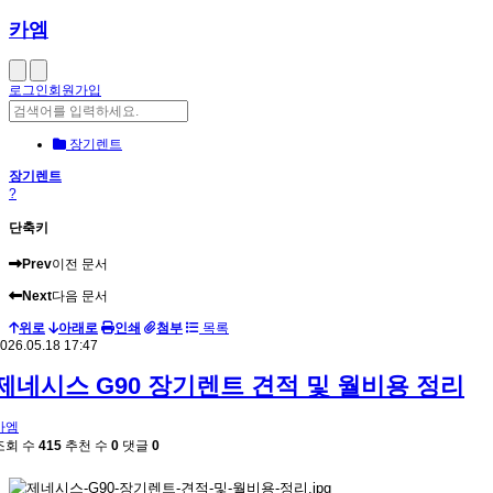
카엠
로그인
회원가입
장기렌트
장기렌트
?
단축키
Prev
이전 문서
Next
다음 문서
위로
아래로
인쇄
첨부
목록
026.05.18 17:47
제네시스 G90 장기렌트 견적 및 월비용 정리
카엠
조회 수
415
추천 수
0
댓글
0