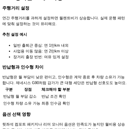
주행거리 설정
연간 주행거리를 과하게 설정하면 월렌트비가 상승합니다. 실제 운행 패턴
에 맞춰 설정하는 것이 유리해요.
추천 설정 예시
일반 출퇴근 중심: 연 1만km 내외
사업용 이동 많음: 연 2만km 이상
장거리 출장 빈번: 여유 있게 설정
반납형과 인수형 차이
반납형은 월 부담이 낮은 편이고, 인수형은 계약 종료 후 차량 소유가 가능
합니다. 제네시스 G90처럼 감가가 큰 대형 세단은 반납형 선호도도 높아요.
구분
장점
체크해야 할 부분
반납형
월 부담 감소
반납 조건 확인
인수형
차량 소유 가능
최종 인수금 확인
옵션 선택 영향
뒷좌석 컴포트 패키지나 리어 모니터 옵션은 만족도가 높지만 월비용 상승