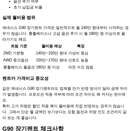
옵션 추가 여부
초기 납입금 비율
실제 월비용 범위
제네시스 G90 장기렌트 가격은 일반적으로 월 140만 원대부터 시작하는 경
우가 많습니다. 롱휠베이스나 고급 옵션 추가 시 월 180만 원 이상으로 올
라가기도 해요.
트림 기준
월비용 예상
특징
2WD 기본형
140만~150만 원대
가성비 중심
AWD 중간옵션
150만~170만 원대
선호도 높음
롱휠베이스 풀옵션
180만 원 이상
의전 수요 많음
렌트카 가격비교 중요성
같은 제네시스 G90 장기렌트라도 업체별 잔가 반영 방식이 달라 금액 차이
가 발생합니다. 프로모션 적용 여부에 따라 조건 차이도 꽤 커지는 편이에
요.
특히 고가 차량은 할인 적용 폭이 월비용에 직접 반영되는 경우가 많습니
다. 그래서 단순 월 금액만 보기보다는 포함 옵션과 차량 인도 조건까지 같
이 보는 게 좋습니다.
G90 장기렌트 체크사항