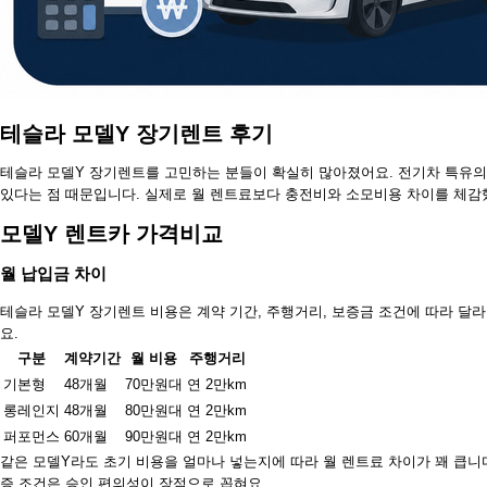
테슬라 모델Y 장기렌트 후기
테슬라 모델Y 장기렌트를 고민하는 분들이 확실히 많아졌어요. 전기차 특유의 
있다는 점 때문입니다. 실제로 월 렌트료보다 충전비와 소모비용 차이를 체감
모델Y 렌트카 가격비교
월 납입금 차이
테슬라 모델Y 장기렌트 비용은 계약 기간, 주행거리, 보증금 조건에 따라 달
요.
구분
계약기간
월 비용
주행거리
기본형
48개월
70만원대
연 2만km
롱레인지
48개월
80만원대
연 2만km
퍼포먼스
60개월
90만원대
연 2만km
같은 모델Y라도 초기 비용을 얼마나 넣는지에 따라 월 렌트료 차이가 꽤 큽니
증 조건은 승인 편의성이 장점으로 꼽혀요.