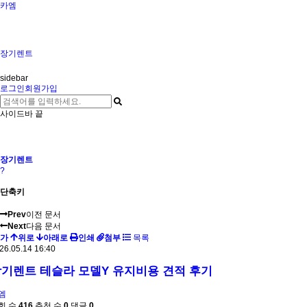
카엠
장기렌트
sidebar
로그인
회원가입
사이드바 끝
장기렌트
?
단축키
Prev
이전 문서
Next
다음 문서
가
위로
아래로
인쇄
첨부
목록
26.05.14 16:40
기렌트 테슬라 모델Y 유지비용 견적 후기
엠
회 수
416
추천 수
0
댓글
0