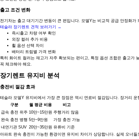
출고 조건 변화
전기차는 출고 대기기간 변동이 큰 편입니다. 모델Y는 비교적 공급 안정화가 
테슬라 장기렌트 견적 보러가기 →
즉시출고 차량 여부 확인
외장 컬러 추가 비용
휠 옵션 선택 차이
배터리 트림별 가격 변화
특히 화이트 컬러는 재고가 자주 확보되는 편이고, 특정 옵션 조합은 출고가 늦
꼭 체크해야 해요.
장기렌트 유지비 분석
충전비 절감 효과
테슬라 모델Y 유지비에서 가장 큰 장점은 역시 연료비 절감입니다. 장거리 운
구분
월 평균 비용
비고
급속 충전 위주
10만~15만원
주행거리 많음
완속 충전 병행
5만~9만원
가정 충전 가능
내연기관 SUV
20만~35만원
유류비 기준
아파트 완속 충전이 가능한 환경이면 유지비 차이가 상당합니다. 실제 오너들