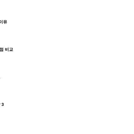
이유
장점 비교
드
 3