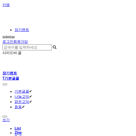
카엠
장기렌트
sidebar
로그인
회원가입
사이드바 끝
장기렌트
T
기본글꼴
기본글꼴
✔
나눔고딕
✔
맑은고딕
✔
돋움
✔
쓰기
List
Zine