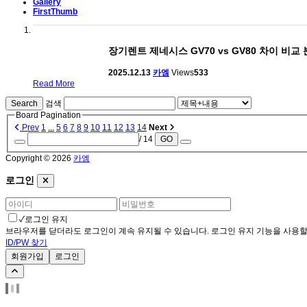
Gallery
FirstThumb
장기렌트 제네시스 GV70 vs GV80 차이 비교
2025.12.13
카엠
Views
533
Read More
Search
검색
Board Pagination
Prev
1
...
5
6
7
8
9
10
11
12
13
14
Next
/ 14
GO
Copyright © 2026
카엠
로그인
✓
로그인 유지
브라우저를 닫더라도 로그인이 계속 유지될 수 있습니다. 로그인 유지 기능을 사용할 
ID/PW 찾기
회원가입
로그인