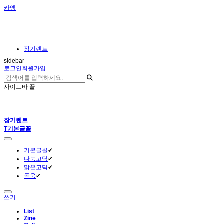
카엠
장기렌트
sidebar
로그인
회원가입
사이드바 끝
장기렌트
T
기본글꼴
기본글꼴
✔
나눔고딕
✔
맑은고딕
✔
돋움
✔
쓰기
List
Zine